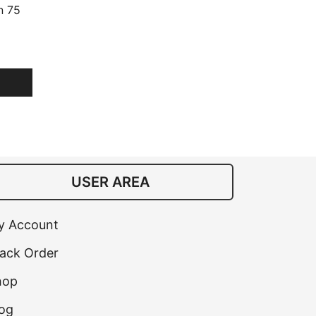
n 75
USER AREA
y Account
ack Order
hop
og