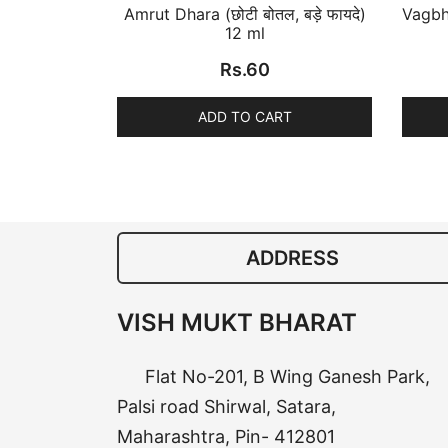
Amrut Dhara (छोटी बोतल, बड़े फायदे)
Vagbha
12 ml
Rs.
60
ADD TO CART
ADDRESS
VISH MUKT BHARAT
Flat No-201, B Wing Ganesh Park,
Palsi road Shirwal, Satara,
Maharashtra, Pin- 412801