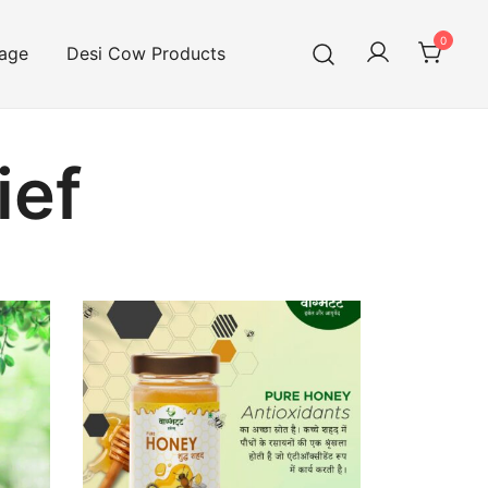
0
age
Desi Cow Products
ief