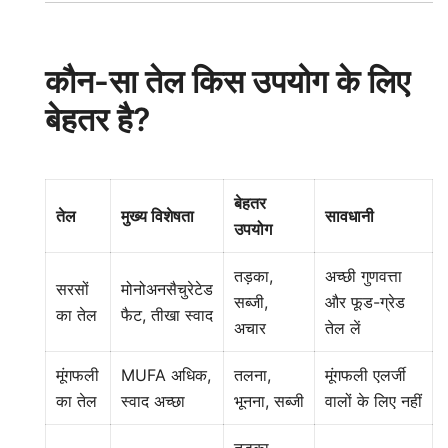
कौन-सा तेल किस उपयोग के लिए
बेहतर है?
बेहतर
तेल
मुख्य विशेषता
सावधानी
उपयोग
तड़का,
अच्छी गुणवत्ता
सरसों
मोनोअनसैचुरेटेड
सब्जी,
और फूड-ग्रेड
का तेल
फैट, तीखा स्वाद
अचार
तेल लें
मूंगफली
MUFA अधिक,
तलना,
मूंगफली एलर्जी
का तेल
स्वाद अच्छा
भूनना, सब्जी
वालों के लिए नहीं