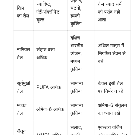
तड़का,
स्वादिष्ट,
तेज स्वाद सभी
तिल
चटनी,
एंटीऑक्सीडेंट
को पसंद नहीं
का तेल
हल्की
युक्त
आता
कुकिंग
दक्षिण
भारतीय
अधिक मात्रा में
नारियल
संतृप्त वसा
व्यंजन,
नियमित सेवन से
तेल
अधिक
मध्यम
बचें
कुकिंग
सूर्यमुखी
सामान्य
केवल इसी तेल
PUFA अधिक
तेल
कुकिंग
पर निर्भर न रहें
मक्का
सामान्य
ओमेगा-6 संतुलन
ओमेगा-6 अधिक
तेल
कुकिंग
का ध्यान रखें
सलाद,
एक्स्ट्रा वर्जिन
जैतून