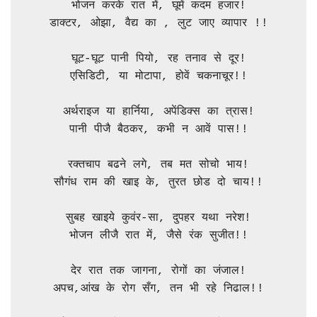
भोजन करके रात में, घूमें कदम हजार!

डाक्टर, ओझा, वैद्य का , लुट जाए व्यापार !!

घूट-घूट पानी पियो, रह तनाव से दूर!

एसिडिटी, या मोटापा, होवें चकनाचूर!!

अर्थराइज या हार्निया, अपेंडिक्स का त्रास!

पानी पीजै बैठकर, कभी न आवें पास!!

रक्तचाप बढने लगे, तब मत सोचो भाय!

सौगंध राम की खाइ के, तुरत छोड दो चाय!!

सुबह खाइये कुवंर-सा, दुपहर यथा नरेश!

भोजन लीजै रात में, जैसे रंक सुजीत!!

देर रात तक जागना, रोगों का जंजाल!

अपच,आंख के रोग सँग, तन भी रहे निढाल!!
