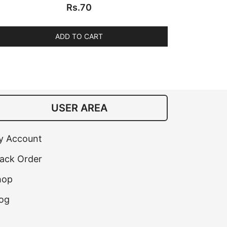
Rs.
70
ADD TO CART
USER AREA
y Account
ack Order
hop
og