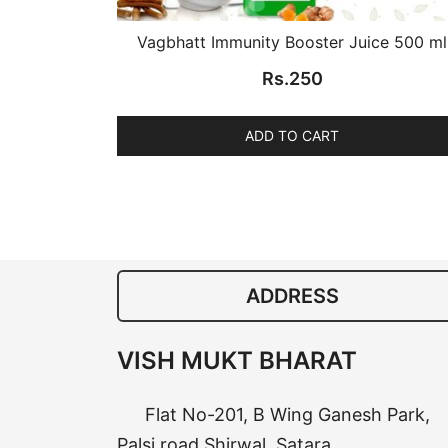
Vagbhatt Immunity Booster Juice 500 ml
Rs.
250
ADD TO CART
ADDRESS
VISH MUKT BHARAT
Flat No-201, B Wing Ganesh Park,
Palsi road Shirwal, Satara,