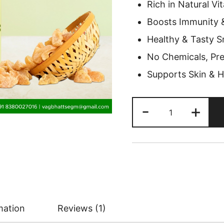
Rich in Natural Vi
Boosts Immunity 
Healthy & Tasty S
No Chemicals, Pres
Supports Skin & H
Vagbhatt
-
+
Amla
Candy
500
gram
quantity
mation
Reviews (1)