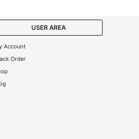
USER AREA
y Account
ack Order
hop
og