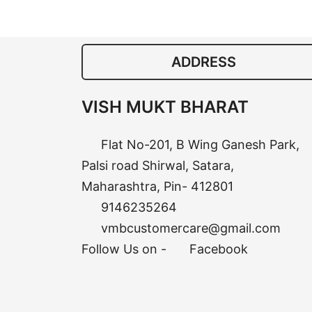
ADDRESS
VISH MUKT BHARAT
Flat No-201, B Wing Ganesh Park,
Palsi road Shirwal, Satara,
Maharashtra, Pin- 412801
9146235264
vmbcustomercare@gmail.com
Follow Us on -
Facebook